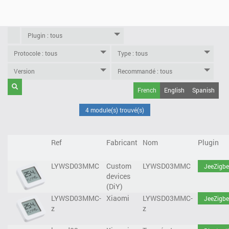
French
English
Spanish
4 module(s) trouvé(s)
Ref
Fabricant
Nom
Plugin
LYWSD03MMC
Custom
LYWSD03MMC
JeeZigbe
devices
(DiY)
LYWSD03MMC-
Xiaomi
LYWSD03MMC-
JeeZigbe
z
z