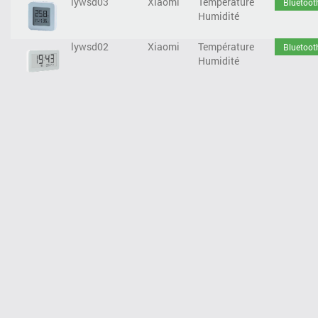
lywsd03
Xiaomi
Température
Bluetoot
Humidité
lywsd02
Xiaomi
Température
Bluetoot
Humidité